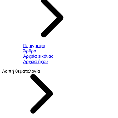
Περιγραφή
Άρθρα
Αρχεία εικόνας
Αρχεία ήχου
Λοιπή θεματολογία