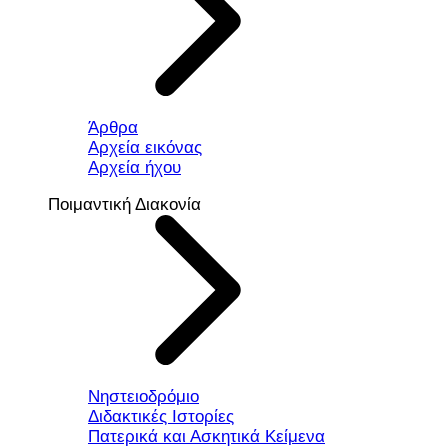
Άρθρα
Αρχεία εικόνας
Αρχεία ήχου
Ποιμαντική Διακονία
Νηστειοδρόμιο
Διδακτικές Ιστορίες
Πατερικά και Ασκητικά Κείμενα