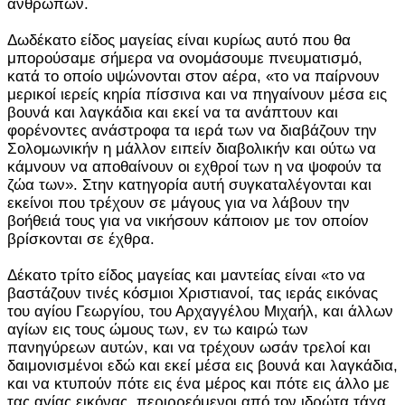
ανθρώπων.
Δωδέκατο είδος μαγείας είναι κυρίως αυτό που θα
μπορούσαμε σήμερα να ονομάσουμε πνευματισμό,
κατά το οποίο υψώνονται στον αέρα, «το να παίρνουν
μερικοί ιερείς κηρία πίσσινα και να πηγαίνουν μέσα εις
βουνά και λαγκάδια και εκεί να τα ανάπτουν και
φορένοντες ανάστροφα τα ιερά των να διαβάζουν την
Σολομωνικήν η μάλλον ειπείν διαβολικήν και ούτω να
κάμνουν να αποθαίνουν οι εχθροί των η να ψοφούν τα
ζώα των». Στην κατηγορία αυτή συγκαταλέγονται και
εκείνοι που τρέχουν σε μάγους για να λάβουν την
βοήθειά τους για να νικήσουν κάποιον με τον οποίον
βρίσκονται σε έχθρα.
Δέκατο τρίτο είδος μαγείας και μαντείας είναι «το να
βαστάζουν τινές κόσμιοι Χριστιανοί, τας ιεράς εικόνας
του αγίου Γεωργίου, του Αρχαγγέλου Μιχαήλ, και άλλων
αγίων εις τους ώμους των, εν τω καιρώ των
πανηγύρεων αυτών, και να τρέχουν ωσάν τρελοί και
δαιμονισμένοι εδώ και εκεί μέσα εις βουνά και λαγκάδια,
και να κτυπούν πότε εις ένα μέρος και πότε εις άλλο με
τας αγίας εικόνας, περιρρεόμενοι από τον ιδρώτα τάχα