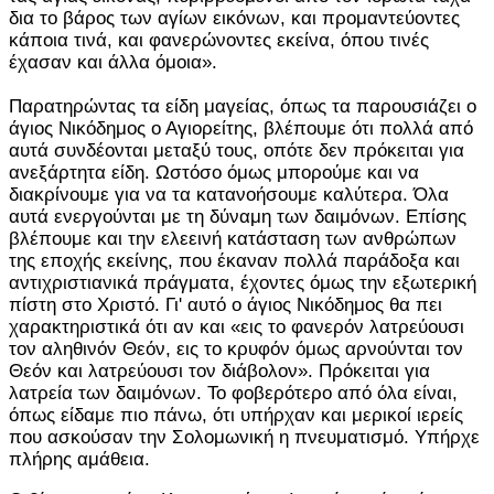
δια το βάρος των αγίων εικόνων, και προμαντεύοντες
κάποια τινά, και φανερώνοντες εκείνα, όπου τινές
έχασαν και άλλα όμοια».
Παρατηρώντας τα είδη μαγείας, όπως τα παρουσιάζει ο
άγιος Νικόδημος ο Αγιορείτης, βλέπουμε ότι πολλά από
αυτά συνδέονται μεταξύ τους, οπότε δεν πρόκειται για
ανεξάρτητα είδη. Ωστόσο όμως μπορούμε και να
διακρίνουμε για να τα κατανοήσουμε καλύτερα. Όλα
αυτά ενεργούνται με τη δύναμη των δαιμόνων. Επίσης
βλέπουμε και την ελεεινή κατάσταση των ανθρώπων
της εποχής εκείνης, που έκαναν πολλά παράδοξα και
αντιχριστιανικά πράγματα, έχοντες όμως την εξωτερική
πίστη στο Χριστό. Γι' αυτό ο άγιος Νικόδημος θα πει
χαρακτηριστικά ότι αν και «εις το φανερόν λατρεύουσι
τον αληθινόν Θεόν, εις το κρυφόν όμως αρνούνται τον
Θεόν και λατρεύουσι τον διάβολον». Πρόκειται για
λατρεία των δαιμόνων. Το φοβερότερο από όλα είναι,
όπως είδαμε πιο πάνω, ότι υπήρχαν και μερικοί ιερείς
που ασκούσαν την Σολομωνική η πνευματισμό. Υπήρχε
πλήρης αμάθεια.