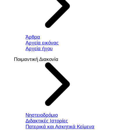
Άρθρα
Αρχεία εικόνας
Αρχεία ήχου
Ποιμαντική Διακονία
Νηστειοδρόμιο
Διδακτικές Ιστορίες
Πατερικά και Ασκητικά Κείμενα