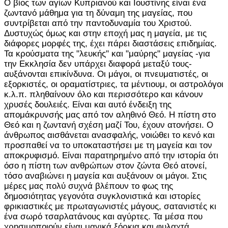
Ο βίος των αγίων Κυπριανού και Ιουστίνης είναι ένα
ζωντανό μάθημα για τη δύναμη της μαγείας, που
συντρίβεται από την παντοδυναμία του Χριστού.
Δυστυχώς όμως και στην εποχή μας η μαγεία, με τις
διάφορες μορφές της, έχει πάρει διαστάσεις επιδημίας.
Τα κρούσματα της "λευκής" και "μαύρης" μαγείας -για
την Εκκλησία δεν υπάρχει διαφορά μεταξύ τους-
αυξάνονται επικίνδυνα. Οι μάγοι, οι πνευματιστές, οι
εξορκιστές, οι οραματίστριες, τα μέντιουμ, οι αστρολόγοι
κ.λ.π. πληθαίνουν όλο και περισσότερο και κάνουν
χρυσές δουλειές. Είναι και αυτό ένδειξη της
απομάκρυνσής μας από τον αληθινό Θεό. Η πίστη στο
Θεό και η ζωντανή σχέση μαζί Του, έχουν ατονήσει. Ο
άνθρωπος αισθάνεται ανασφαλής, νοιώθει το κενό και
προσπαθεί να το υποκαταστήσει με τη μαγεία και τον
αποκρυφισμό. Είναι παρατηρημένο από την ιστορία ότι
όσο η πίστη των ανθρώπων στον ζώντα Θεό ατονεί,
τόσο αναβιώνει η μαγεία και αυξάνουν οι μάγοι. Στις
μέρες μας πολύ συχνά βλέπουν το φως της
δημοσιότητας γεγονότα συγκλονιστικά και ιστορίες
φρικιαστικές με πρωταγωνιστές μάγους, σατανιστές κι
ένα σωρό τσαρλατάνους και αγύρτες. Τα μέσα που
χρησιμοποιούν είναι μαγικά ξόρκια και φυλαχτά,