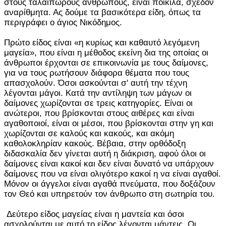
στους ταλαίπωρους ανθρώπους, είναι ποικίλα, σχεδόν
αναρίθμητα. Ας δούμε τα βασικότερα είδη, όπως τα
περιγράφει ο άγιος Νικόδημος.
Πρώτο είδος είναι «η κυρίως και καθαυτό λεγόμενη
μαγεία», που είναι η μέθοδος εκείνη δια της οποίας οι
άνθρωποι έρχονται σε επικοινωνία με τους δαίμονες,
για να τους ρωτήσουν διάφορα θέματα που τους
απασχολούν. Όσοι ασκούνται σ' αυτή την τέχνη
λέγονται μάγοι. Κατά την αντίληψη των μάγων οι
δαίμονες χωρίζονται σε τρεις κατηγορίες. Είναι οι
ανώτεροι, που βρίσκονται στους αιθέρες και είναι
αγαθοποιοί, είναι οι μέσοι, που βρίσκονται στην γη και
χωρίζονται σε καλούς και κακούς, και ακόμη
καθολοκληρίαν κακούς. Βέβαια, στην ορθόδοξη
διδασκαλία δεν γίνεται αυτή η διάκριση, αφού όλοι οι
δαίμονες είναι κακοί και δεν είναι δυνατό να υπάρχουν
δαίμονες που να είναι ολιγότερο κακοί η να είναι αγαθοί.
Μόνον οι άγγελοι είναι αγαθά πνεύματα, που δοξάζουν
τον Θεό και υπηρετούν τον άνθρωπο στη σωτηρία του.
Δεύτερο είδος μαγείας είναι η μαντεία και όσοι
ασχολούνται με αυτό το είδος λέγονται μάντεις. Οι