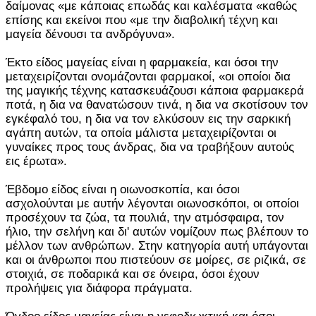
δαίμονας «με κάποιας επωδάς και καλέσματα «καθώς
επίσης και εκείνοι που «με την διαβολική τέχνη και
μαγεία δένουσι τα ανδρόγυνα».
Έκτο είδος μαγείας είναι η φαρμακεία, και όσοι την
μεταχειρίζονται ονομάζονται φαρμακοί, «οι οποίοι δια
της μαγικής τέχνης κατασκευάζουσι κάποια φαρμακερά
ποτά, η δια να θανατώσουν τινά, η δια να σκοτίσουν τον
εγκέφαλό του, η δια να τον ελκύσουν εις την σαρκική
αγάπη αυτών, τα οποία μάλιστα μεταχειρίζονται οι
γυναίκες προς τους άνδρας, δια να τραβήξουν αυτούς
εις έρωτα».
Έβδομο είδος είναι η οιωνοσκοπία, και όσοι
ασχολούνται με αυτήν λέγονται οιωνοσκόποι, οι οποίοι
προσέχουν τα ζώα, τα πουλιά, την ατμόσφαιρα, τον
ήλιο, την σελήνη και δι' αυτών νομίζουν πως βλέπουν το
μέλλον των ανθρώπων. Στην κατηγορία αυτή υπάγονται
και οι άνθρωποι που πιστεύουν σε μοίρες, σε ριζικά, σε
στοιχιά, σε ποδαρικά και σε όνειρα, όσοι έχουν
προλήψεις για διάφορα πράγματα.