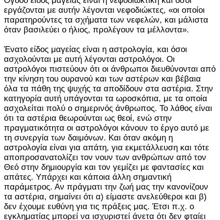
Όγδοο είδος μαγείας είναι η νεφοδιωκτική και όσοι
εργάζονται με αυτήν λέγονται νεφοδιώκτες, «οι οποίοι
παρατηρούντες τα σχήματα των νεφελών, και μάλιστα
όταν βασιλεύει ο ήλιος, προλέγουν τα μέλλοντα».
Ένατο είδος μαγείας είναι η αστρολογία, και όσοι
ασχολούνται με αυτή λέγονται αστρολόγοι. Οι
αστρολόγοι πιστεύουν ότι οι άνθρωποι διευθύνονται από
την κίνηση του ουρανού και των αστέρων και βέβαια
όλα τα πάθη της ψυχής τα αποδίδουν στα αστέρια. Στην
κατηγορία αυτή υπάγονται τα ωροσκόπια, με τα οποία
ασχολείται πολύ ο σημερινός άνθρωπος. Το λάθος είναι
ότι τα αστέρια θεωρούνται ως θεοί, ενώ στην
πραγματικότητα οι αστρολόγοι κάνουν το έργο αυτό με
τη συνεργία των δαιμόνων. Και όταν ακόμη η
αστρολογία είναι για απάτη, για εκμετάλλευση και τότε
αποπροσανατολίζει τον νουν των ανθρώπων από τον
Θεό στην δημιουργία και τον γεμίζει με φαντασίες και
απάτες. Υπάρχει και κάποια άλλη σημαντική
παράμετρος. Αν πράγματι την ζωή μας την κανονίζουν
τα αστέρια, σημαίνει ότι α) είμαστε ανελεύθεροι και β)
δεν έχουμε ευθύνη για τις πράξεις μας. Έτσι π.χ. ο
εγκληματίας μπορεί να ισχυριστεί άνετα ότι δεν φταίει